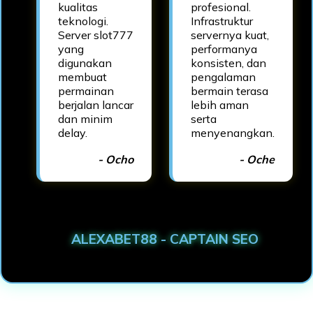
kualitas
profesional.
teknologi.
Infrastruktur
Server slot777
servernya kuat,
yang
performanya
digunakan
konsisten, dan
membuat
pengalaman
permainan
bermain terasa
berjalan lancar
lebih aman
dan minim
serta
delay.
menyenangkan.
- Ocho
- Oche
ALEXABET88 - CAPTAIN SEO