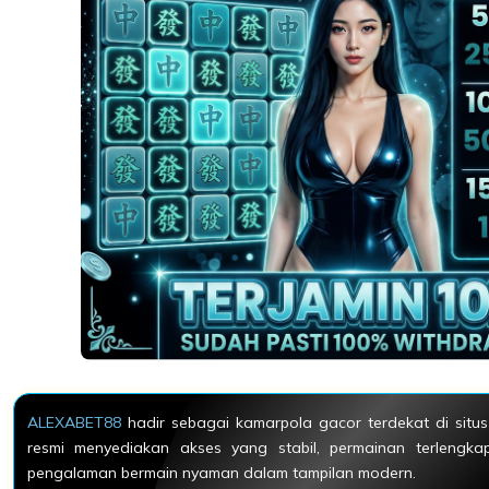
ALEXABET88
hadir sebagai kamarpola gacor terdekat di situ
resmi menyediakan akses yang stabil, permainan terlengkap,
pengalaman bermain nyaman dalam tampilan modern.