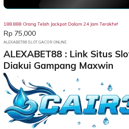
188.888 Orang Telah Jackpot Dalam 24 Jam Terakhir!
Price:
Rp 75,000
ALEXABET88 SLOT GACOR ONLINE
ALEXABET88 : Link Situs Slo
Diakui Gampang Maxwin