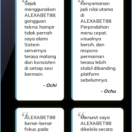
Sejak
Kenyamanan
menggunakan
jadi nilai utama
ALEXABET88,
di
gangguan
ALEXABET88.
teknis hampir
Perpindahan
tidak pernah
menu cepat,
saya alami.
visualnya
Sistem
bersih, dan
servernya
respons
terasa matang
permainan
dan konsisten
terasa lebih
di setiap sesi
stabil dibanding
bermain.
platform
sebelumnya.
- Ochi
- Ochu
ALEXABET88
Menurut saya
benar-benar
ALEXABET88
fokus pada
dikelola secara