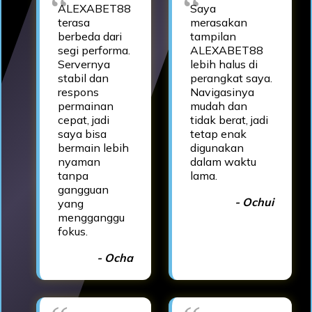
ALEXABET88
Saya
terasa
merasakan
berbeda dari
tampilan
segi performa.
ALEXABET88
Servernya
lebih halus di
stabil dan
perangkat saya.
respons
Navigasinya
permainan
mudah dan
cepat, jadi
tidak berat, jadi
saya bisa
tetap enak
bermain lebih
digunakan
nyaman
dalam waktu
tanpa
lama.
gangguan
- Ochui
yang
mengganggu
fokus.
- Ocha