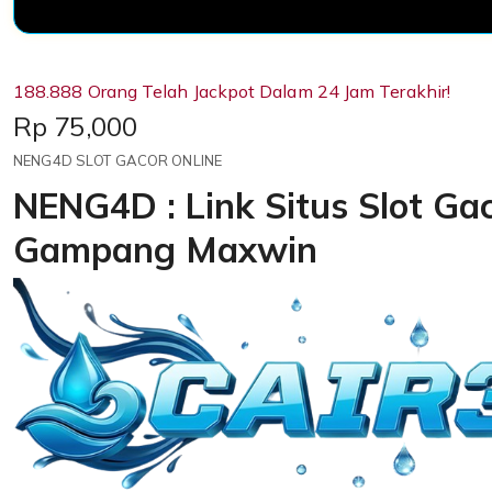
188.888 Orang Telah Jackpot Dalam 24 Jam Terakhir!
Price:
Rp 75,000
NENG4D SLOT GACOR ONLINE
NENG4D : Link Situs Slot Ga
Gampang Maxwin