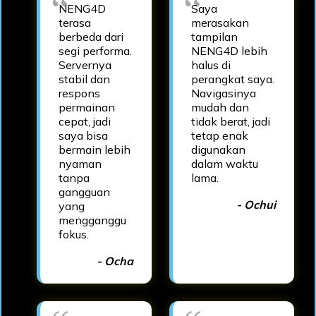
NENG4D
Saya
terasa
merasakan
berbeda dari
tampilan
segi performa.
NENG4D lebih
Servernya
halus di
stabil dan
perangkat saya.
respons
Navigasinya
permainan
mudah dan
cepat, jadi
tidak berat, jadi
saya bisa
tetap enak
bermain lebih
digunakan
nyaman
dalam waktu
tanpa
lama.
gangguan
- Ochui
yang
mengganggu
fokus.
- Ocha