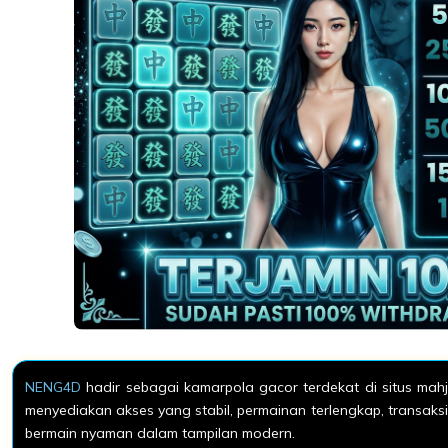
NENG4D
hadir sebagai kamarpola gacor terdekat di situs mahj
menyediakan akses yang stabil, permainan terlengkap, transaks
bermain nyaman dalam tampilan modern.