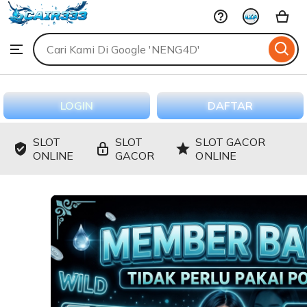
NENG4D
Skip
to
Search
Browse
ontent
for
items
or
shops
LOGIN
DAFTAR
SLOT
SLOT
SLOT GACOR
ONLINE
GACOR
ONLINE